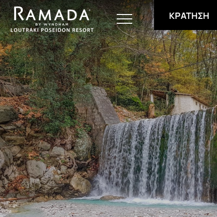
ΚΡΑΤΗΣΗ
Διαμονή
Εγκαταστάσεις
Γεύση
Συνέδρια
Τοποθεσία
Προσφορές
Φωτογραφίες
Επικοινωνία