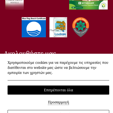
Ακολουθήστε μας
Χρησιμοποιούμε cookies για να παρέχουμε τις υπηρεσίες που
διατίθενται στο website μας ώστε να βελτιώσουμε την
Facebook
Instagram
TripAdvisor
εμπειρία των χρηστών μας.
02:03
Local Time:
Επιτρέπονται όλα
2026 @ Ramada Loutraki Poseidon Resort. Ramada Poseidon
Προσαρμογή
Loutraki.
MHTE: 1247Κ015Α0031000.
ΓΕΜΗ: 125804201000.
Hotel website
by: HOTELWIZE