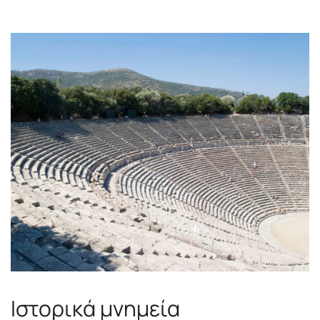
Ιστορικά μνημεία
Τοπικά προϊόντα
Παραλίες