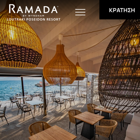
ΚΡΑΤΗΣΗ
Διαμονή
Εγκαταστάσεις
Γεύση
Συνέδρια
Τοποθεσία
Προσφορές
Φωτογραφίες
Επικοινωνία